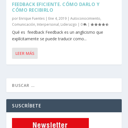
FEEDBACK EFICIENTE. CÓMO DARLO Y
CÓMO RECIBIRLO
por
Enrique Fuentes
|
Ene 4, 2019
|
Autoconocimiento
,
Comunicación
,
Interpersonal
,
Liderazgo
|
0
|
Qué es feedback Feedback es un anglicismo que
explícitamente se puede traducir como...
LEER MÁS
SUSCRÍBETE