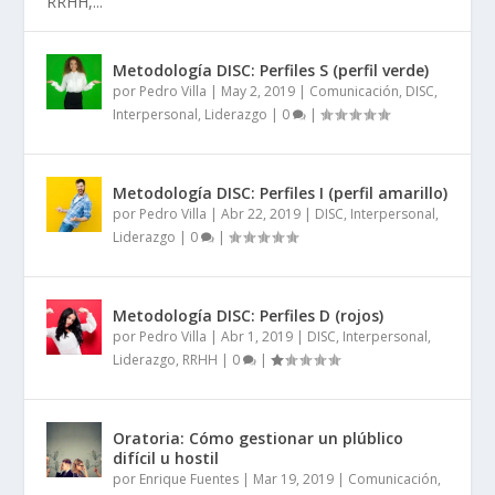
RRHH,...
Metodología DISC: Perfiles S (perfil verde)
por
Pedro Villa
|
May 2, 2019
|
Comunicación
,
DISC
,
Interpersonal
,
Liderazgo
|
0
|
Metodología DISC: Perfiles I (perfil amarillo)
por
Pedro Villa
|
Abr 22, 2019
|
DISC
,
Interpersonal
,
Liderazgo
|
0
|
Metodología DISC: Perfiles D (rojos)
por
Pedro Villa
|
Abr 1, 2019
|
DISC
,
Interpersonal
,
Liderazgo
,
RRHH
|
0
|
Oratoria: Cómo gestionar un plúblico
difícil u hostil
por
Enrique Fuentes
|
Mar 19, 2019
|
Comunicación
,