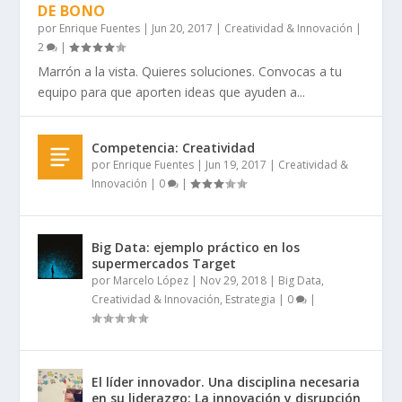
DE BONO
por
Enrique Fuentes
|
Jun 20, 2017
|
Creatividad & Innovación
|
2
|
Marrón a la vista. Quieres soluciones. Convocas a tu
equipo para que aporten ideas que ayuden a...
Competencia: Creatividad
por
Enrique Fuentes
|
Jun 19, 2017
|
Creatividad &
Innovación
|
0
|
Big Data: ejemplo práctico en los
supermercados Target
por
Marcelo López
|
Nov 29, 2018
|
Big Data
,
Creatividad & Innovación
,
Estrategia
|
0
|
El líder innovador. Una disciplina necesaria
en su liderazgo: La innovación y disrupción