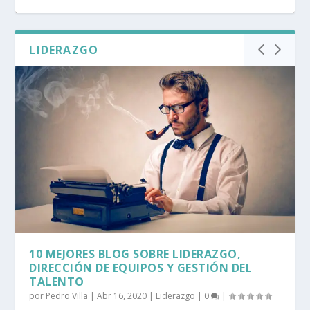
LIDERAZGO
10 MEJORES BLOG SOBRE LIDERAZGO,
¿POR QUÉ CONTRATAR A UN HEADHUNTER?
¿CÓMO LLAMAR LA ATENCIÓN DE UN
¿QUÉ ES UN HEADHUNTER?
¿CUÁNTOS “JUGADORES A” HAY EN TU
DIRECCIÓN DE EQUI...
HEADHUNTER?
EMPRESA?
10 MEJORES BLOG SOBRE LIDERAZGO,
DIRECCIÓN DE EQUIPOS Y GESTIÓN DEL
TALENTO
por
Pedro Villa
|
Abr 16, 2020
|
Liderazgo
|
0
|