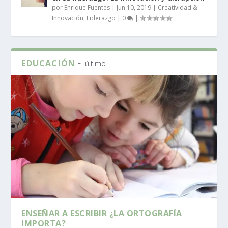
por
Enrique Fuentes
|
Jun 10, 2019
|
Creatividad &
Innovación
,
Liderazgo
|
0
|
EDUCACIÓN
El último
ENSEÑAR A ESCRIBIR ¿LA ORTOGRAFÍA
IMPORTA?