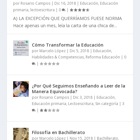
por
Rosario Campos
|
Dic 16, 2018
|
Educación
,
Educación
primaria
,
lectoescritura
|
0
|
A) LA EXCEPCIÓN QUE QUERRÍAMOS FUESE NORMA
Hace apenas un mes, leía la carta de una chica de...
Cómo Transformar la Educación
por
Marcelo López
|
Dic 5, 2018
|
Educación
,
Habilidades & Competencias
,
Reforma Educación
|
0
|
¿Por Qué Seguimos Enseñando a Leer de la
Manera Equivocada?
por
Rosario Campos
|
Dic 3, 2018
|
Educación
,
Educación primaria
,
Lectoescritura
,
Sin categoría
|
3
|
Filosofía en Bachillerato
por
Marcelo López
|
Nov 15, 2018
|
Bachillerato
,