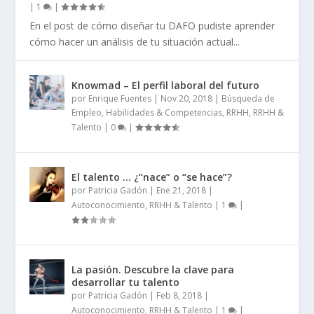
|
1
|
En el post de cómo diseñar tu DAFO pudiste aprender
cómo hacer un análisis de tu situación actual...
Knowmad – El perfil laboral del futuro
por
Enrique Fuentes
|
Nov 20, 2018
|
Búsqueda de
Empleo
,
Habilidades & Competencias
,
RRHH
,
RRHH &
Talento
|
0
|
El talento … ¿“nace” o “se hace”?
por
Patricia Gadón
|
Ene 21, 2018
|
Autoconocimiento
,
RRHH & Talento
|
1
|
La pasión. Descubre la clave para
desarrollar tu talento
por
Patricia Gadón
|
Feb 8, 2018
|
Autoconocimiento
,
RRHH & Talento
|
1
|