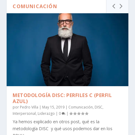
COMUNICACIÓN
METODOLOGÍA DISC: PERFILES C (PERFIL
AZUL)
por
Pedro Villa
|
May 15, 2019
|
Comunicación
,
DISC
,
Interpersonal
,
Liderazgo
|
0
|
Ya hemos explicado en otros post, qué es la
metodología DISC y qué usos podemos dar en los