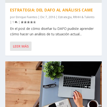
ESTRATEGIA: DEL DAFO AL ANÁLISIS CAME
por
Enrique Fuentes
|
Dic 7, 2016
|
Estrategia
,
RRHH & Talento
|
1
|
En el post de cómo diseñar tu DAFO pudiste aprender
cómo hacer un análisis de tu situación actual...
LEER MÁS