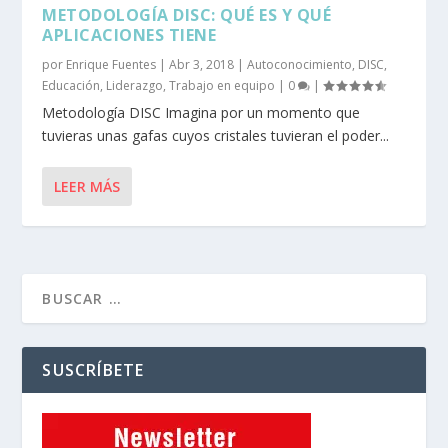
METODOLOGÍA DISC: QUÉ ES Y QUÉ
APLICACIONES TIENE
por
Enrique Fuentes
|
Abr 3, 2018
|
Autoconocimiento
,
DISC
,
Educación
,
Liderazgo
,
Trabajo en equipo
|
0
|
Metodología DISC Imagina por un momento que
tuvieras unas gafas cuyos cristales tuvieran el poder...
LEER MÁS
SUSCRÍBETE