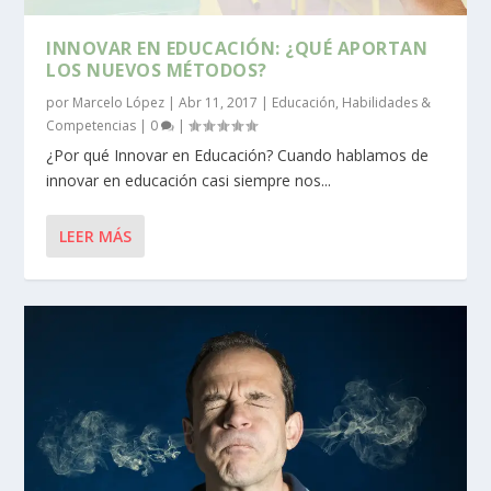
INNOVAR EN EDUCACIÓN: ¿QUÉ APORTAN
LOS NUEVOS MÉTODOS?
por
Marcelo López
|
Abr 11, 2017
|
Educación
,
Habilidades &
Competencias
|
0
|
¿Por qué Innovar en Educación? Cuando hablamos de
innovar en educación casi siempre nos...
LEER MÁS