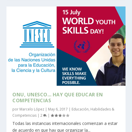
ONU, UNESCO… HAY QUE EDUCAR EN
COMPETENCIAS
por
Marcelo López
|
May 6, 2017
|
Educación
,
Habilidades &
Competencias
|
2
|
Todas las instancias internacionales comienzan a estar
de acuerdo en que hay que organizar la...